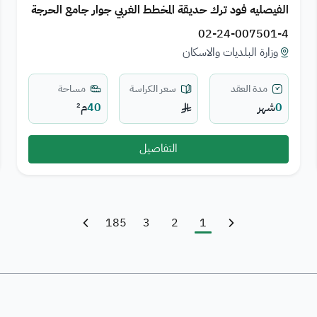
الفيصليه فود ترك حديقة المخطط الغربي جوار جامع الحرجة
الكبير
02-24-007501-4
وزارة البلديات والاسكان
مدة العقد
سعر الكراسة
مساحة
0
شهر
40
م²
التفاصيل
الصفحة
الصفحة الحالية
الصفحة
185
3
2
1
‹ السابق
الصفحة السابقة
التالي ›
الصفحة التالية