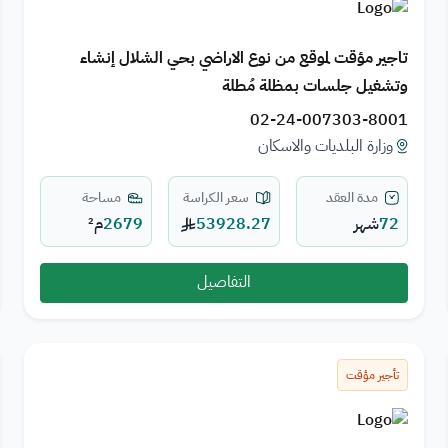
تاجير مؤقت لموقع من نوع الاراضي بحي الشلال إنشاء
وتشغيل جلسات بمظلة مُطلة
02-24-007303-8001
وزارة البلديات والاسكان
مدة العقد
سعر الكراسة
مساحة
72
شهر
53928.27
2679
م²
التفاصيل
تأجير مؤقت