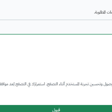
ت المطلوبة.
روابط مهمة
صول وتحسين تجربة المستخدم أثناء التصفح. استمرارك في التصفح يُعد موافقة
رؤية المملكة العربية السعودية 2030
هيئة الحكومة الرقمية
لإشارة
المنصة الوطنية الموحدة
قبول
وزارة البلديات والإسكان