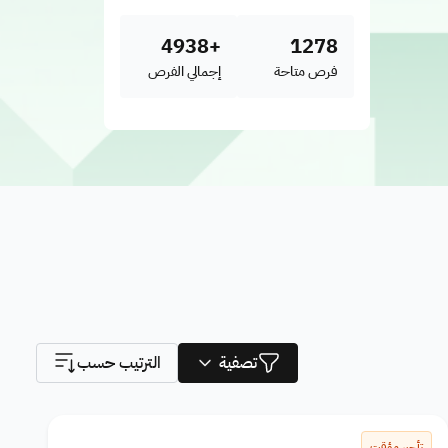
+4938
1278
فرص متاحة
إجمالي الفرص
تصفية
الترتيب حسب
تأجير مؤقت