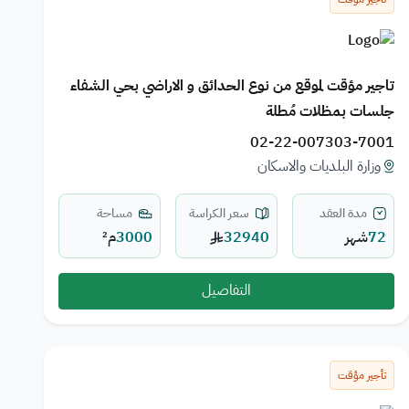
تاجير مؤقت لموقع من نوع الحدائق و الاراضي بحي الشفاء
جلسات بمظلات مُطلة
02-22-007303-7001
وزارة البلديات والاسكان
مدة العقد
سعر الكراسة
مساحة
72
شهر
32940
3000
م²
التفاصيل
تأجير مؤقت