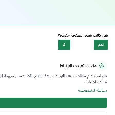
هل كانت هذه الصفحة مفيدة؟
نعم
لا
ملفات تعريف الارتباط
نظرة عامة
الاتصال والمساعدة
يتم استخدام ملفات تعريف الارتباط في هذا الموقع فقط لضمان سهولة الو
مصطلحات فرص
تقديم شكوى
تعريف الارتباط.
الخدمات
الاسئلة الشائعة
سياسة الخصوصية
التقارير الإخبارية
الدعم الفني بلغة ا
خريطة الموقع
الإبلاغ عن فساد
إحصائيات الأثر البيئي
حرية الحصول على 