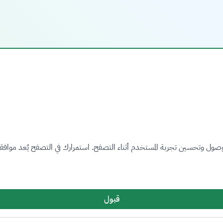
روابط مهمة
صول وتحسين تجربة المستخدم أثناء التصفح. استمرارك في التصفح يُعد موافقة
رؤية المملكة العربية السعودية 2030
هيئة الحكومة الرقمية
لإشارة
المنصة الوطنية الموحدة
قبول
وزارة البلديات والإسكان
المعلومة
البيانات المفتوحة