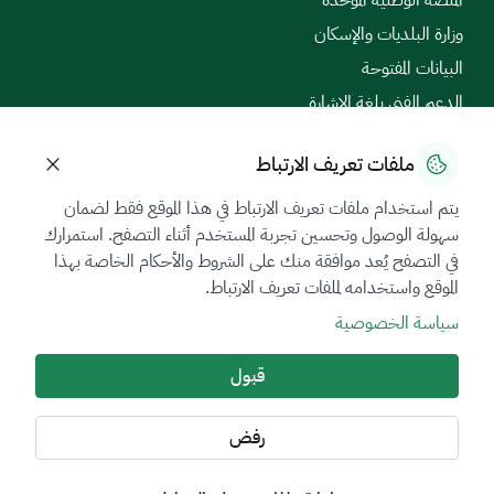
وزارة البلديات والإسكان
البيانات المفتوحة
الدعم الفني بلغة الإشارة
المركز السعودي للأعمال
ملفات تعريف الارتباط
تواصل معنا
يتم استخدام ملفات تعريف الارتباط في هذا الموقع فقط لضمان
199040
سهولة الوصول وتحسين تجربة المستخدم أثناء التصفح. استمرارك
تابعنا على
في التصفح يُعد موافقة منك على الشروط والأحكام الخاصة بهذا
الموقع واستخدامه لملفات تعريف الارتباط.
سياسة الخصوصية
أدوات الإتاحة والوصول
قبول
الدعم الفني بلغة الإشارة
رفض